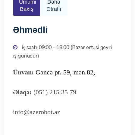
Ümumi
Daha
Baxış
Ətraflı
Əhmədli
iş saatı: 09:00 - 18:00 (Bazar ertəsi qeyri
iş günüdür)
Ünvan:
Gəncə pr. 59, mən.82,
Əlaqə:
(051) 215 35 79
info@azerobot.az