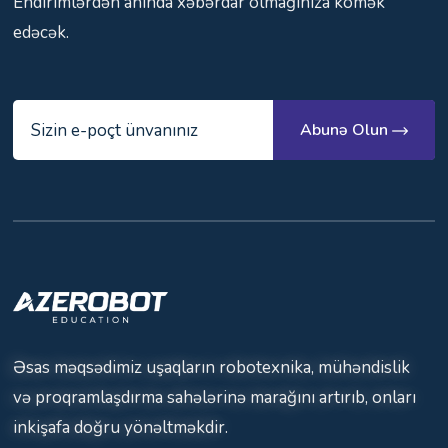
Endirimlərdən anında xəbərdar olmağınıza kömək
edəcək.
Abunə Olun
Əsas məqsədimiz uşaqların robotexnika, mühəndislik
və proqramlaşdırma sahələrinə marağını artırıb, onları
inkişafa doğru yönəltməkdir.