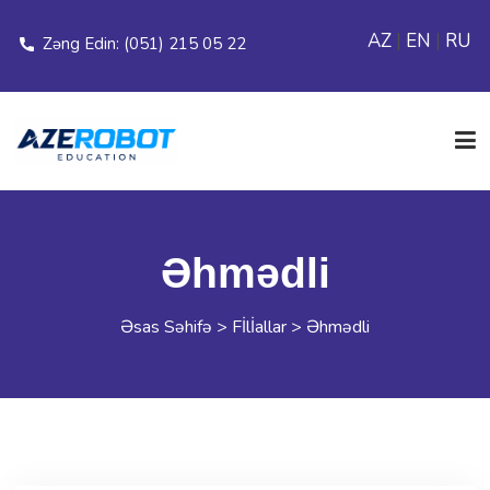
AZ
|
EN
|
RU
Zəng Edin: (051) 215 05 22
ƏSAS SƏHİFƏ
Əhmədli
ELANLAR
Əsas Səhifə
>
Fİlİallar
>
Əhmədli
MODULLAR
Share
WhatsApp
Facebook
Twitter
Email
Messenger
Copy
Link
FİLİALLAR