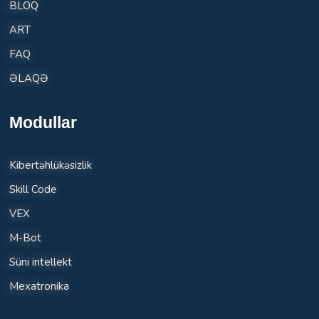
BLOQ
ART
FAQ
ƏLAQƏ
Modullar
Kibertəhlükəsizlik
Skill Code
VEX
M-Bot
Süni intellekt
Mexatronika