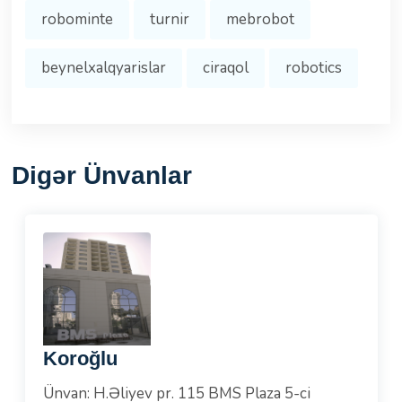
robominte
turnir
mebrobot
beynelxalqyarislar
ciraqol
robotics
Digər Ünvanlar
Koroğlu
Ünvan: H.Əliyev pr. 115 BMS Plaza 5-ci