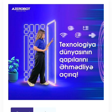
HAQQIMIZDA
QALEREYA
BLOQ
ART
FAQ
ƏLAQƏ