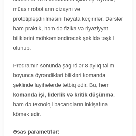
müasir robotların dizaynı və
prototipləşdirilməsini həyata keçirirlər. Dərslər
həm praktik, həm də fizika və riyaziyyat
biliklərini möhkəmləndirəcək şəkildə təşkil
olunub.
Proqramın sonunda şagirdlər 8 aylıq təlim
boyunca öyrəndikləri bilikləri komanda
şəklində layihələrdə tətbiq edir. Bu, həm
komanda işi, liderlik və kritik düşünmə
,
həm də texnoloji bacarıqların inkişafına
kömək edir.
Əsas parametrlər: