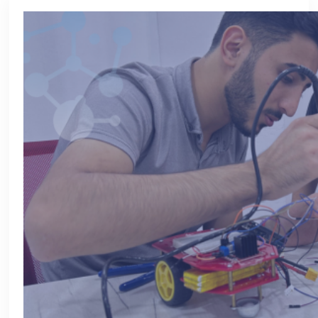
HAQQIMIZDA
QALEREYA
BLOQ
ART
FAQ
ƏLAQƏ