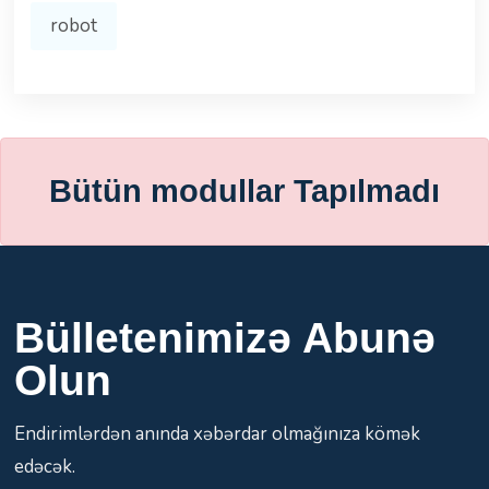
robot
Bütün modullar Tapılmadı
Bülletenimizə Abunə
Olun
Endirimlərdən anında xəbərdar olmağınıza kömək
edəcək.