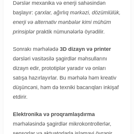
Dərslər mexanika və enerji sahəsindən
başlayır:
çarxlar, ağırlıq mərkəzi, dözümlülük,
enerji və alternativ mənbələr kimi mühüm
prinsiplər
praktik nümunələrlə öyrədilir.
Sonrakı mərhələdə
3D dizayn və printer
dərsləri vasitəsilə şagirdlər məhsullarını
dizayn edir, prototiplər yaradır və onları
satışa hazırlayırlar. Bu mərhələ həm kreativ
düşüncəni, həm də texniki bacarıqları inkişaf
etdirir.
Elektronika və proqramlaşdırma
mərhələsində şagirdlər mikrokontrollerlər,
sensorlar və aktuatorlarla işləməyi öyrənir,