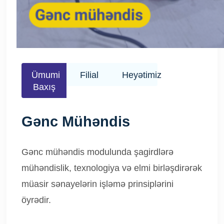
Ümumi
Filial
Heyətimiz
Baxış
Gənc Mühəndis
Gənc mühəndis modulunda şagirdlərə
mühəndislik, texnologiya və elmi birləşdirərək
müasir sənayelərin işləmə prinsiplərini
öyrədir.