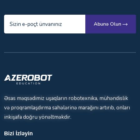
Abunə Olun
Əsas məqsədimiz uşaqların robotexnika, mühəndislik
və proqramlaşdırma sahələrinə marağını artırıb, onları
inkişafa doğru yönəltməkdir.
Bizi İzləyin