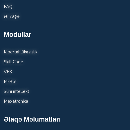
FAQ
ƏLAQƏ
Modullar
Kibertəhlükəsizlik
Skill Code
VEX
M-Bot
Süni intellekt
Mexatronika
Əlaqə Məlumatları