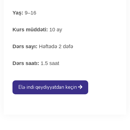
Yaş:
9–16
Kurs müddəti:
10 ay
Dərs sayı:
Həftədə 2 dəfə
Dərs saatı:
1.5 saat
Elə indi qeydiyyatdan keçin