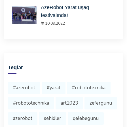
AzeRobot Yarat uşaq
festivalında!
10.09.2022
Teqlər
#azerobot
#yarat
#robototexnika
#robototechnika
art2023
zefergunu
azerobot
sehidler
qelebegunu