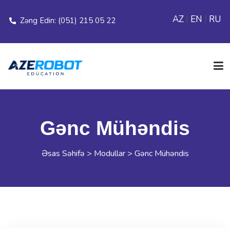
AZ
|
EN
|
RU
Zəng Edin: (051) 215 05 22
ƏSAS SƏHİFƏ
Gənc Mühəndis
ELANLAR
Əsas Səhifə
>
Modullar
>
Gənc Mühəndis
MODULLAR
FİLİALLAR