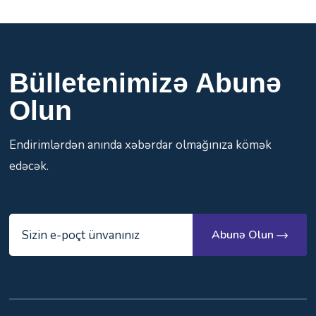
Bülletenimizə Abunə
Olun
Endirimlərdən anında xəbərdar olmağınıza kömək
edəcək.
Abunə Olun