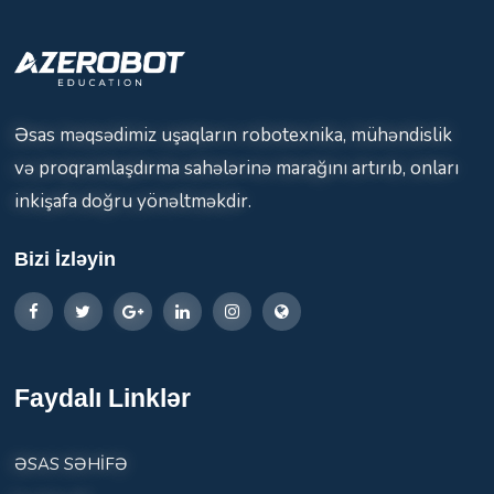
Əsas məqsədimiz uşaqların robotexnika, mühəndislik
və proqramlaşdırma sahələrinə marağını artırıb, onları
inkişafa doğru yönəltməkdir.
Bizi İzləyin
Faydalı Linklər
ƏSAS SƏHİFƏ