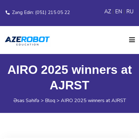
AZ
|
EN
|
RU
Zəng Edin: (051) 215 05 22
ƏSAS SƏHİFƏ
AIRO 2025 winners at
AJRST
ELANLAR
Əsas Səhifə
>
Bloq
>
AIRO 2025 winners at AJRST
MODULLAR
FİLİALLAR