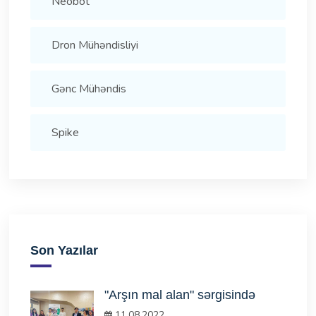
Neobot
Dron Mühəndisliyi
Gənc Mühəndis
Spike
Son Yazılar
"Arşın mal alan" sərgisində
11.08.2022