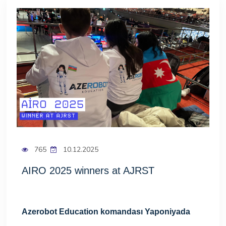
HAQQIMIZDA
QALEREYA
BLOQ
ART
765
10.12.2025
FAQ
AIRO 2025 winners at AJRST
ƏLAQƏ
Azerobot Education komandası Yaponiyada