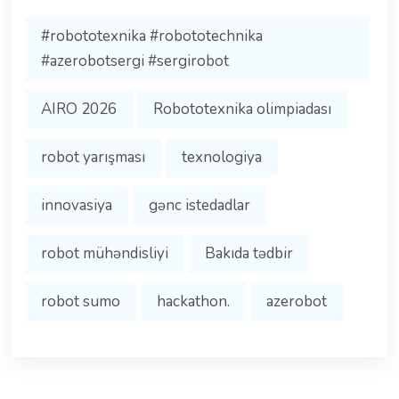
#robototexnika #robototechnika
#azerobotsergi #sergirobot
AIRO 2026
Robototexnika olimpiadası
robot yarışması
texnologiya
innovasiya
gənc istedadlar
robot mühəndisliyi
Bakıda tədbir
robot sumo
hackathon.
azerobot