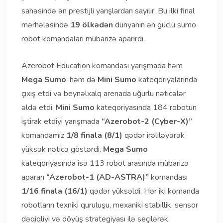
sahəsində ən prestijli yarışlardan sayılır. Bu ilki final
mərhələsində
19 ölkədən
dünyanın ən güclü sumo
robot komanda­ları mübarizə aparırdı.
Azerobot Education komandası yarışmada həm
Mega Sumo
, həm də
Mini Sumo
kateqoriyalarında
çıxış etdi və beynəlxalq arenada uğurlu nəticələr
əldə etdi.
Mini Sumo
kateqoriyasında 184 robotun
iştirak etdiyi yarışmada
“Azerobot-2 (Cyber-X)”
komandamız
1/8 finala (8/1)
qədər irəliləyərək
yüksək nəticə göstərdi.
Mega Sumo
kateqoriyasında isə 113 robot arasında mübarizə
aparan
“Azerobot-1 (AD-ASTRA)”
komandası
1/16 finala (16/1)
qədər yüksəldi. Hər iki komanda
robotların texniki quruluşu, mexaniki stabillik, sensor
dəqiqliyi və döyüş strategiyası ilə seçilərək