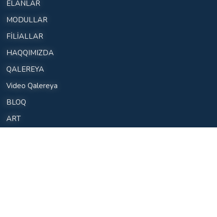
ELANLAR
MODULLAR
FİLİALLAR
HAQQIMIZDA
QALEREYA
Video Qalereya
BLOQ
ART
FAQ
ƏLAQƏ
Modullar
Kibertəhlükəsizlik