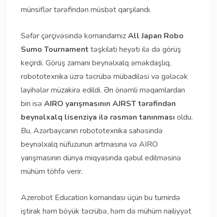
münsiflər tərəfindən müsbət qarşılandı.
Səfər çərçivəsində komandamız
All Japan Robo
Sumo Tournament
təşkilati heyəti ilə də görüş
keçirdi. Görüş zamanı beynəlxalq əməkdaşlıq,
robototexnika üzrə təcrübə mübadiləsi və gələcək
layihələr müzakirə edildi. Ən önəmli məqamlardan
biri isə
AIRO yarışmasının AJRST tərəfindən
beynəlxalq lisenziya ilə rəsmən tanınması
oldu.
Bu, Azərbaycanın robototexnika sahəsində
beynəlxalq nüfuzunun artmasına və AIRO
yarışmasının dünya miqyasında qəbul edilməsinə
mühüm töhfə verir.
Azerobot Education komandası üçün bu turnirdə
iştirak həm böyük təcrübə, həm də mühüm nailiyyət