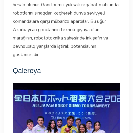
hesab olunur. Gənclərimiz yüksək rəqabət mühitində
robotlarını sınaqdan keçirərək dünya səviyyəli
komandalara qarşı mübarizə apardılar. Bu uğur
Azərbaycan gənclərinin texnologiyaya olan
marağının, robototexnika sahəsində inkişafın və
beynəlxalq yarışlarda iştirak potensialının
göstəricisidir.
Qalereya