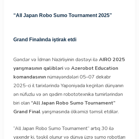
“All Japan Robo Sumo Tournament 2025”
Grand Finalında iştirak etdi
Gənclər və İdman Nazirliyinin dəstəyi ilə
AIRO 2025
yarışmasının qalibləri
və
Azerobot Education
komandasının
nümayəndələri 05–07 dekabr
2025-ci il tarixlərində Yaponiyada keçirilən dünyanın
ən nüfuzlu və ən qədim robototexnika turnirlərindən
biri olan
“All Japan Robo Sumo Tournament”
Grand Final
yarışmasında ölkəmizi təmsil etdilər.
“All Japan Robo Sumo Tournament” artıq 30 ilə
yaxındır ki, təşkil olunur və dünya üzrə sumo robotları