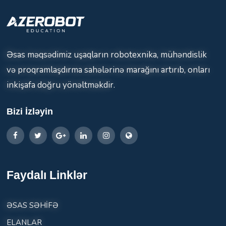
Əsas məqsədimiz uşaqların robotexnika, mühəndislik
və proqramlaşdırma sahələrinə marağını artırıb, onları
inkişafa doğru yönəltməkdir.
Bizi İzləyin
Faydalı Linklər
ƏSAS SƏHİFƏ
ELANLAR