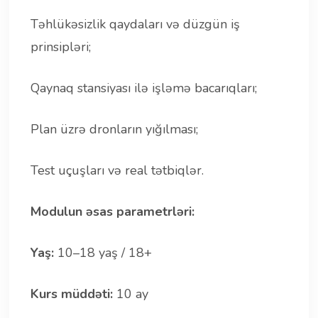
Təhlükəsizlik qaydaları və düzgün iş
prinsipləri;
Qaynaq stansiyası ilə işləmə bacarıqları;
Plan üzrə dronların yığılması;
Test uçuşları və real tətbiqlər.
Modulun əsas parametrləri:
Yaş:
10–18 yaş / 18+
Kurs müddəti:
10 ay