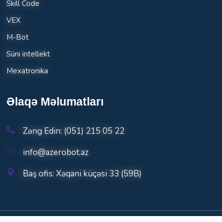
Skill Code
VEX
M-Bot
Süni intellekt
Mexatronika
Əlaqə Məlumatları
Zəng Edin: (051) 215 05 22
info@azerobot.az
Baş ofis: Xəqani küçəsi 33 (59B)