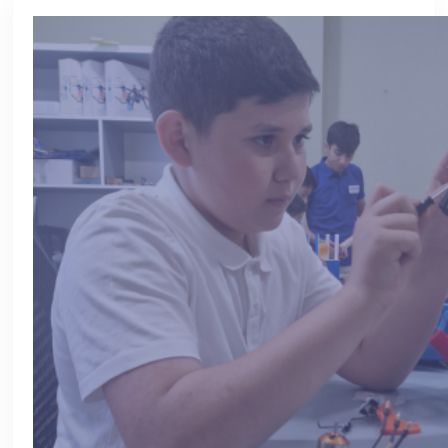
HAQQIMIZDA
QALEREYA
BLOQ
ART
FAQ
ƏLAQƏ