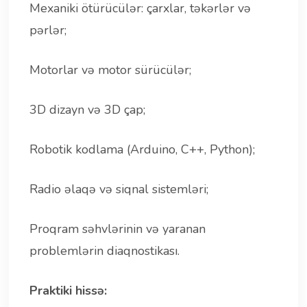
Mexaniki ötürücülər: çarxlar, təkərlər və
pərlər;
Motorlar və motor sürücülər;
3D dizayn və 3D çap;
Robotik kodlama (Arduino, C++, Python);
Radio əlaqə və siqnal sistemləri;
Proqram səhvlərinin və yaranan
problemlərin diaqnostikası.
Praktiki hissə: