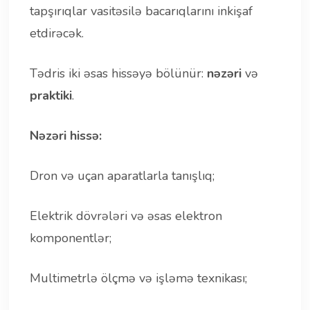
tapşırıqlar vasitəsilə bacarıqlarını inkişaf
etdirəcək.
Tədris iki əsas hissəyə bölünür:
nəzəri
və
praktiki
.
Nəzəri hissə:
Dron və uçan aparatlarla tanışlıq;
Elektrik dövrələri və əsas elektron
komponentlər;
Multimetrlə ölçmə və işləmə texnikası;