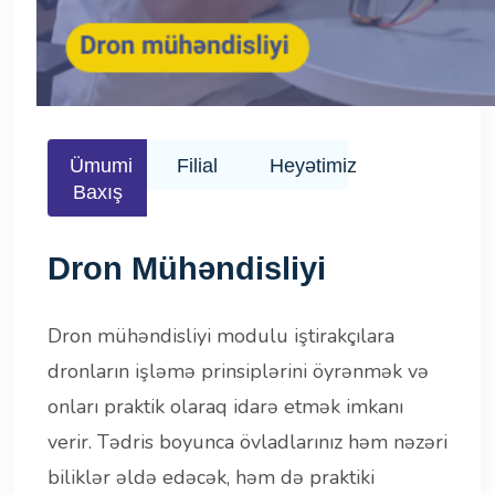
Ümumi
Filial
Heyətimiz
Baxış
Dron Mühəndisliyi
Dron mühəndisliyi modulu iştirakçılara
dronların işləmə prinsiplərini öyrənmək və
onları praktik olaraq idarə etmək imkanı
verir. Tədris boyunca övladlarınız həm nəzəri
biliklər əldə edəcək, həm də praktiki