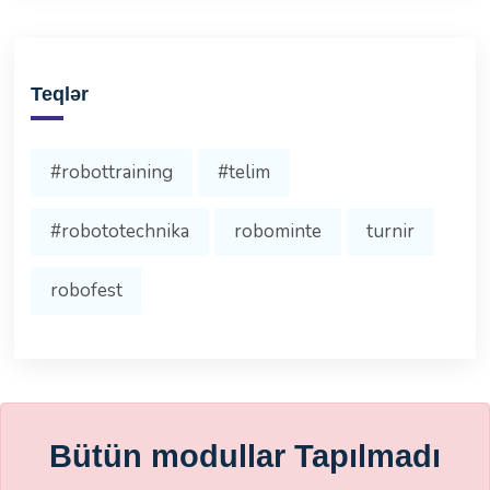
Teqlər
#robottraining
#telim
#robototechnika
robominte
turnir
robofest
Bütün modullar Tapılmadı