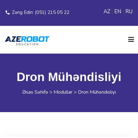
AZ
|
EN
|
RU
Zəng Edin: (051) 215 05 22
ƏSAS SƏHİFƏ
Dron Mühəndisliyi
ELANLAR
Əsas Səhifə
>
Modullar
>
Dron Mühəndisliyi
MODULLAR
FİLİALLAR