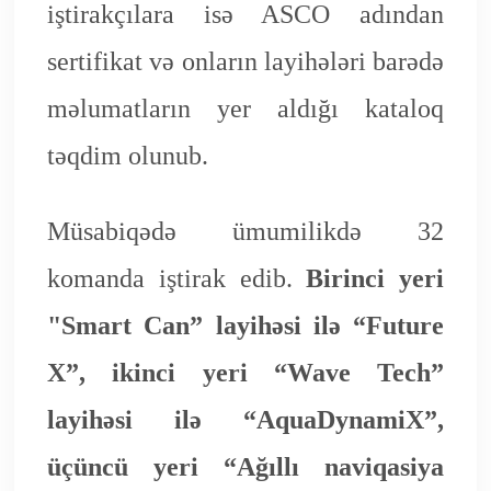
iştirakçılara isə ASCO adından
sertifikat və onların layihələri barədə
məlumatların yer aldığı kataloq
təqdim olunub.
Müsabiqədə ümumilikdə 32
komanda iştirak edib.
Birinci yeri
"Smart Can” layihəsi ilə “Future
X”, ikinci yeri “Wave Tech”
layihəsi ilə “AquaDynamiX”,
üçüncü yeri “Ağıllı naviqasiya