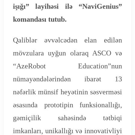
işığı” layihəsi ilə “NaviGenius”
komandası tutub.
Qaliblər əvvəlcədən elan edilən
mövzulara uyğun olaraq ASCO və
“AzeRobot Education”nun
nümayəndələrindən ibarət 13
nəfərlik münsif heyətinin səsverməsi
əsasında prototipin funksionallığı,
gəmiçilik sahəsində tətbiqi
imkanları, unikallığı və innovativliyi