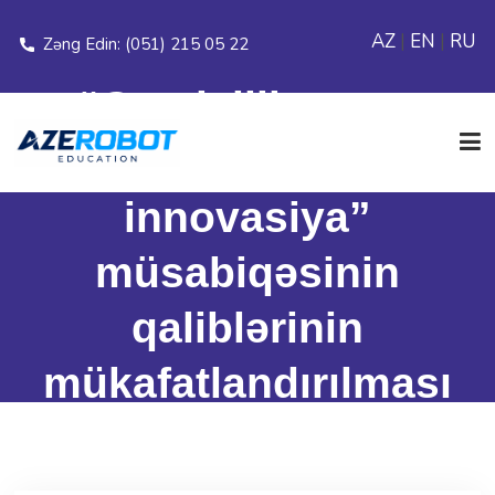
AZ
|
EN
|
RU
Zəng Edin: (051) 215 05 22
“Gəmiçilik, gənc
ixtiraçılar və
innovasiya”
ƏSAS SƏHİFƏ
müsabiqəsinin
ELANLAR
qaliblərinin
mükafatlandırılması
MODULLAR
Əsas Səhifə
>
Bloq
>
FİLİALLAR
“Gəmiçilik, gənc ixtiraçılar və innovasiya” müsabiqəsinin