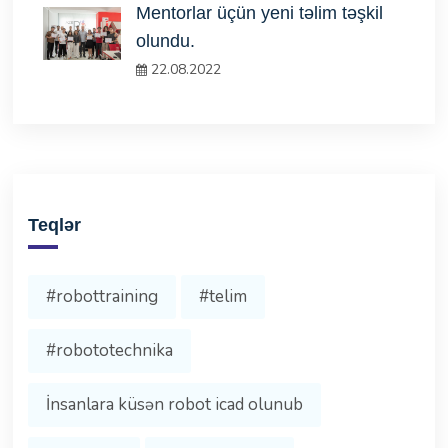
Mentorlar üçün yeni təlim təşkil
olundu.
22.08.2022
Teqlər
#robottraining
#telim
#robototechnika
İnsanlara küsən robot icad olunub