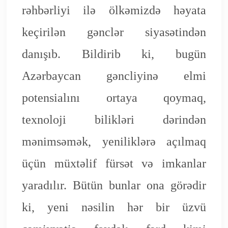
rəhbərliyi ilə ölkəmizdə həyata
keçirilən gənclər siyasətindən
danışıb. Bildirib ki, bugün
Azərbaycan gəncliyinə elmi
potensialını ortaya qoymaq,
texnoloji bilikləri dərindən
mənimsəmək, yeniliklərə açılmaq
üçün müxtəlif fürsət və imkanlar
yaradılır. Bütün bunlar ona görədir
ki, yeni nəsilin hər bir üzvü