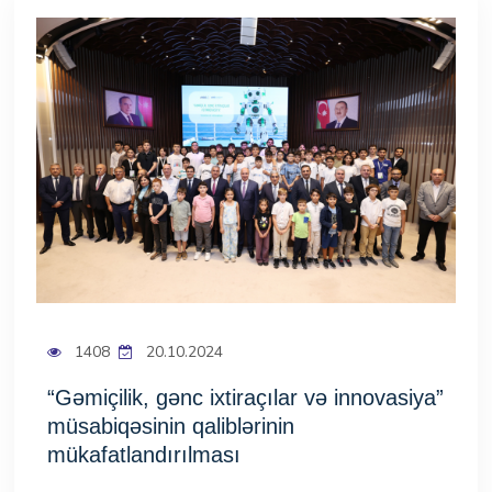
qaliblərinin mükafatlandırılması
HAQQIMIZDA
QALEREYA
BLOQ
ART
1408
20.10.2024
FAQ
“Gəmiçilik, gənc ixtiraçılar və innovasiya”
müsabiqəsinin qaliblərinin
ƏLAQƏ
mükafatlandırılması