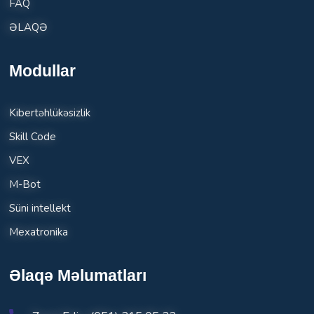
FAQ
ƏLAQƏ
Modullar
Kibertəhlükəsizlik
Skill Code
VEX
M-Bot
Süni intellekt
Mexatronika
Əlaqə Məlumatları