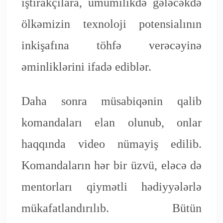
iştirakçılara, ümumilikdə gələcəkdə
ölkəmizin texnoloji potensialının
inkişafına töhfə verəcəyinə
əminliklərini ifadə ediblər.
Daha sonra müsabiqənin qalib
komandaları elan olunub, onlar
haqqında video nümayiş edilib.
Komandaların hər bir üzvü, eləcə də
mentorları qiymətli hədiyyələrlə
mükafatlandırılıb. Bütün