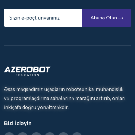
Abunə Olun
Əsas məqsədimiz uşaqların robotexnika, mühəndislik
və proqramlaşdırma sahələrinə marağını artırıb, onları
inkişafa doğru yönəltməkdir.
Bizi İzləyin