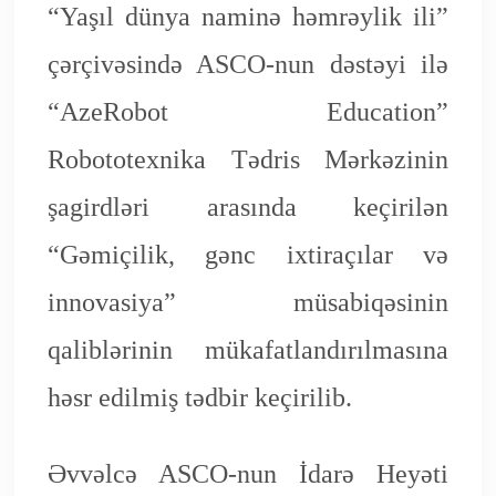
“Yaşıl dünya naminə həmrəylik ili”
çərçivəsində ASCO-nun dəstəyi ilə
“AzeRobot Education”
Robototexnika Tədris Mərkəzinin
şagirdləri arasında keçirilən
“Gəmiçilik, gənc ixtiraçılar və
innovasiya” müsabiqəsinin
qaliblərinin mükafatlandırılmasına
həsr edilmiş tədbir keçirilib.
Əvvəlcə ASCO-nun İdarə Heyəti