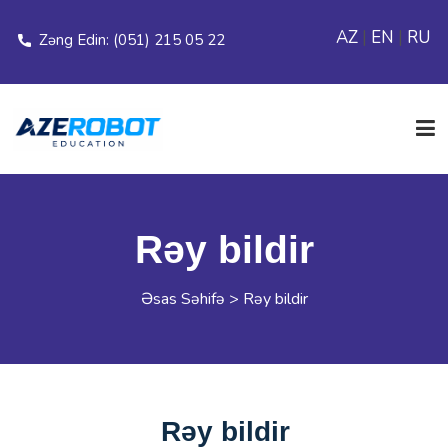
AZ
|
EN
|
RU
Zəng Edin: (051) 215 05 22
ƏSAS SƏHİFƏ
Rəy bildir
ELANLAR
Əsas Səhifə
>
Rəy bildir
MODULLAR
FİLİALLAR
Rəy bildir