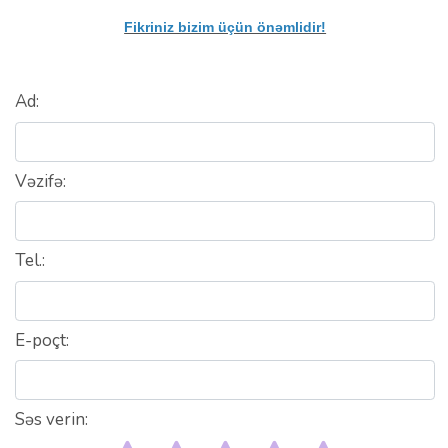
Fikriniz bizim üçün önəmlidir!
HAQQIMIZDA
Ad:
QALEREYA
Vəzifə:
BLOQ
ART
Tel.:
FAQ
E-poçt:
ƏLAQƏ
Səs verin: